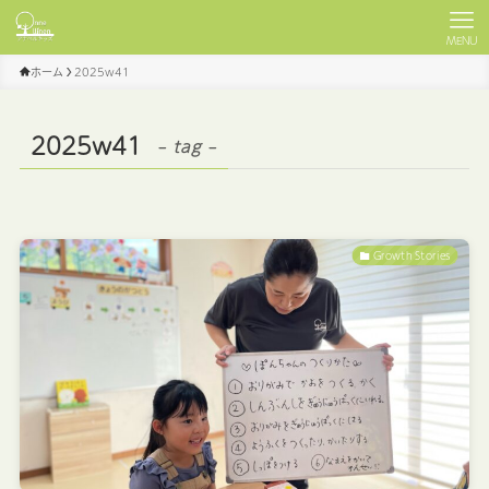
MENU
ホーム
2025w41
2025w41
– tag –
Growth Stories