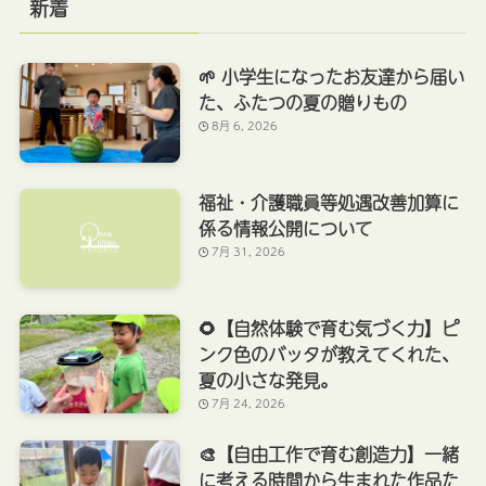
新着
🌱 小学生になったお友達から届い
た、ふたつの夏の贈りもの
8月 6, 2026
福祉・介護職員等処遇改善加算に
係る情報公開について
7月 31, 2026
🌻【自然体験で育む気づく力】ピ
ンク色のバッタが教えてくれた、
夏の小さな発見。
7月 24, 2026
🎨【自由工作で育む創造力】一緒
に考える時間から生まれた作品た