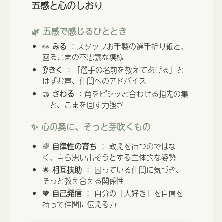
五感と心のしおり
🌿 五感で感じるひととき
👀
みる
：スタッフお手製の選手折り紙と、
回るこまの不思議な模様
👂
きく
：「選手の名前を教えてあげる」と
はずむ声、仲間へのアドバイス
🤝
さわる
：角をピシッと合わせる指先の集
中と、こまを回す力強さ
✨ 心の奥に、そっと芽吹くもの
🌈
自律性の育ち
： 教えを待つのではな
く、自ら思い出そうとする主体的な姿勢
🌟
相互扶助
： 困っている仲間に気づき、
そっと教え合える関係性
🧡
自己発信
： 自分の「大好き」を自信を
持って仲間に伝える力