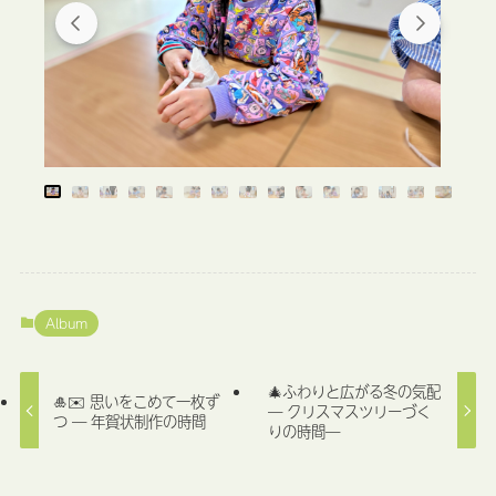
Album
🎄ふわりと広がる冬の気配
🎍✉️ 思いをこめて一枚ず
― クリスマスツリーづく
つ ― 年賀状制作の時間
りの時間―