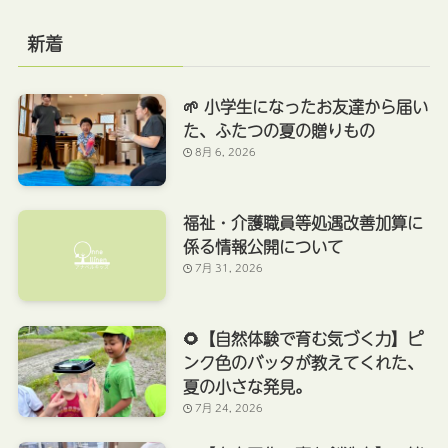
新着
🌱 小学生になったお友達から届い
た、ふたつの夏の贈りもの
8月 6, 2026
福祉・介護職員等処遇改善加算に
係る情報公開について
7月 31, 2026
🌻【自然体験で育む気づく力】ピ
ンク色のバッタが教えてくれた、
夏の小さな発見。
7月 24, 2026