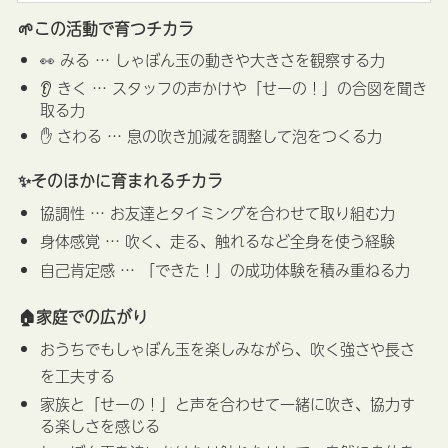
🌱この活動で育つチカラ
👀 みる … しゃぼん玉の動きや大きさを観察する力
👂 きく … スタッフの声かけや「せーの！」の合図を聞き
取る力
✋ さわる … 息の吹き加減を調整して泡をつくる力
✨そのほかに育まれるチカラ
協調性 … お友達とタイミングを合わせて取り組む力
身体感覚 … 吹く、走る、触れるなど全身を使う経験
自己肯定感 … 「できた！」の成功体験を積み重ねる力
🏠家庭での広がり
おうちでもしゃぼん玉を楽しみながら、吹く強さや長さ
を工夫する
家族と「せーの！」と声を合わせて一緒に吹き、協力す
る楽しさを感じる