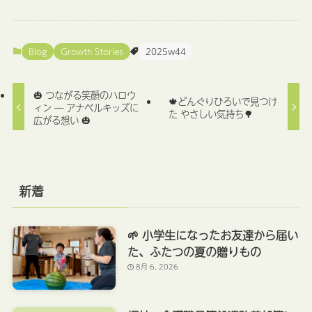
Blog
Growth Stories
2025w44
🎃 つながる笑顔のハロウ
🍁どんぐりひろいで見つけ
ィン ― アナベルキッズに
た やさしい気持ち🌳
広がる想い 🎃
新着
🌱 小学生になったお友達から届い
た、ふたつの夏の贈りもの
8月 6, 2026