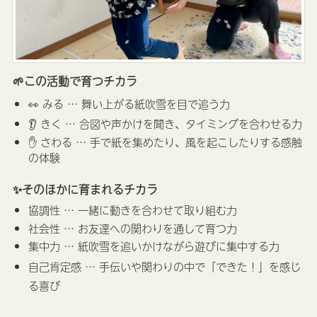
🌱この活動で育つチカラ
👀 みる … 舞い上がる紙吹雪を目で追う力
👂 きく … 合図や声かけを聞き、タイミングを合わせる力
✋ さわる … 手で紙を集めたり、風を起こしたりする感触
の体験
✨そのほかに育まれるチカラ
協調性 … 一緒に動きを合わせて取り組む力
社会性 … お友達への関わりを通して育つ力
集中力 … 紙吹雪を追いかけながら遊びに集中する力
自己肯定感 … 手伝いや関わりの中で「できた！」を感じ
る喜び