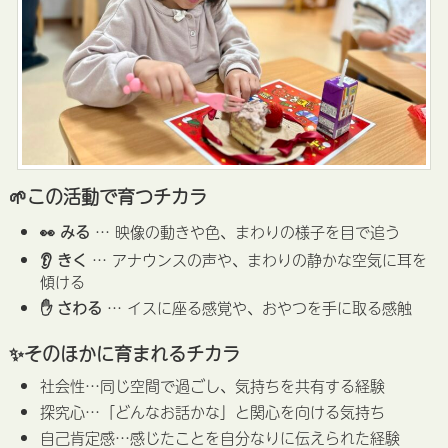
🌱この活動で育つチカラ
👀 みる
… 映像の動きや色、まわりの様子を目で追う
👂 きく
… アナウンスの声や、まわりの静かな空気に耳を
傾ける
✋ さわる
… イスに座る感覚や、おやつを手に取る感触
✨そのほかに育まれるチカラ
社会性…同じ空間で過ごし、気持ちを共有する経験
探究心…「どんなお話かな」と関心を向ける気持ち
自己肯定感…感じたことを自分なりに伝えられた経験