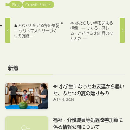
Blog
Growth Stories
🎍 あたらしい年を迎える
🎄ふわりと広がる冬の気配
準備 ― つくる・感じ
― クリスマスツリーづく
る・とどける お正月のひ
りの時間―
ととき ―
新着
🌱 小学生になったお友達から届い
た、ふたつの夏の贈りもの
8月 6, 2026
福祉・介護職員等処遇改善加算に
係る情報公開について