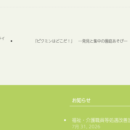
ライ
「ピクミンはどこだ！」 ─発見と集中の園庭あそび―
お知らせ
福祉・介護職員等処遇改善
7月 31, 2026