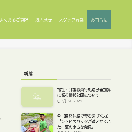
よくあるご質問
法人概要
スタッフ募集
お問合せ
）
新着
福祉・介護職員等処遇改善加算
に係る情報公開について
7月 31, 2026
🌻【自然体験で育む気づく力】
で
ピンク色のバッタが教えてくれ
た、夏の小さな発見。