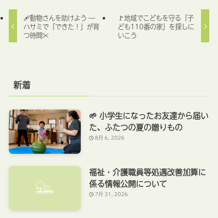
🩹動物さんを助けよう ―
🚩地域でこどもを守る「子
ハサミで「できた！」が育
ども110番の家」を探しに
つ時間✂️
いこう
新着
🌱 小学生になったお友達から届い
た、ふたつの夏の贈りもの
8月 6, 2026
福祉・介護職員等処遇改善加算に
係る情報公開について
7月 31, 2026